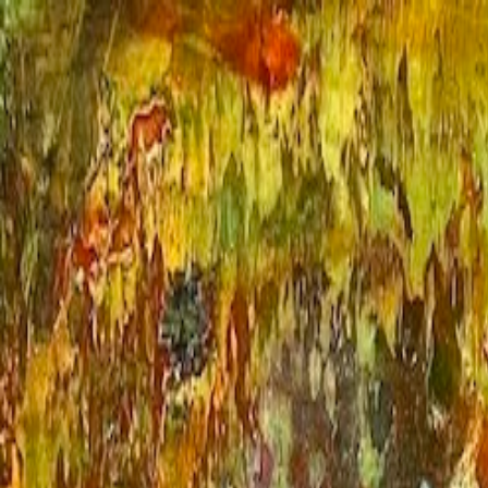
Per Artisti
Risorse Gratuite
Cera Fredda & Oli
Acrilici Texturizzati
Materiali Arti
Corsi
Workshop
La Mia Arte
Blog
Chi Sono
Contatti
Abbonamento
it
Torna alla Galleria