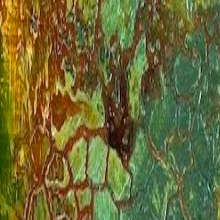
1
/
7