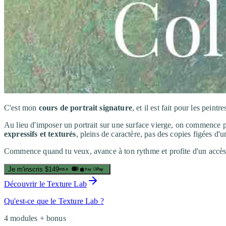
C'est mon
cours de portrait signature
, et il est fait pour les peint
Au lieu d'imposer un portrait sur une surface vierge, on commence pa
expressifs et texturés
, pleins de caractère, pas des copies figées d'
Commence quand tu veux, avance à ton rythme et profite d'un accès à 
Je m'inscris
$149
Pay
G
Pay
VISA
Découvrir le Texture Lab
Qu'est-ce que le Texture Lab ?
4 modules + bonus