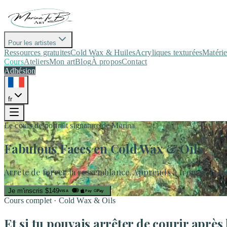
Pour les artistes
Ressources gratuites
Cold Wax & Huiles
Acryliques texturées
Matériel
Cours
Ateliers
Mon art
Blog
À propos
Contact
Adhésion
fr
Le cours de portrait signature de Marina
Fabulous Faces
en Cold Wax & Oils
Arrête de forcer la ressemblance. Apprends à trouver le vi
Je m'inscris
$149
Pay
G
Pay
VISA
Cours complet · Cold Wax & Oils
Et si tu pouvais arrêter de courir après